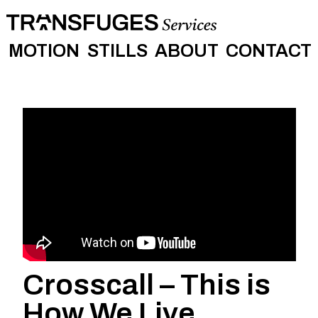
Skip
to
Close
main
MOTION
STILLS
ABOUT
CONTACT
Menu
content
Crosscall – This is
How We Live