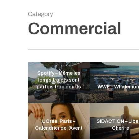
Skip
to
Category
main
Commercial
content
Spotify – Même les
longs trajets sont
parfois trop courts
WWF – Whalemori
L’Oréal Paris –
SIDACTION – Libe
Calendrier de l’Avent
Chéri·e