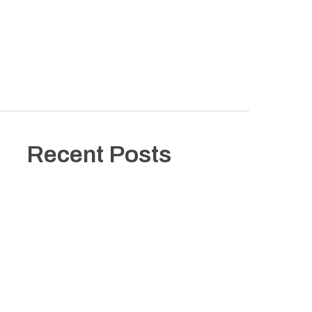
MOTION
STILLS
ABOUT
CONTACT
Recent Posts
Spotify – Même les longs trajets sont parfois trop
courts
Sevenstore – New Balance 1890
Louis Tomlinson – How did i get here ?
Issé – Relier les mondes
Spotify – Même les longs trajets sont parfois trop