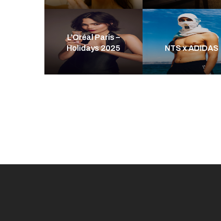
L’Oréal Paris –
Holidays 2025
NTS x ADIDAS
1
2
3
Next