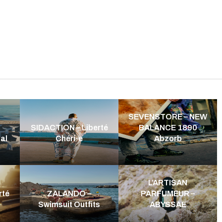
SEVENSTORE – NEW
SIDACTION – Liberté
BALANCE 1890
al
Chéri·e
Abzorb
L’ARTISAN
rté
ZALANDO –
PARFUMEUR –
Swimsuit Outfits
ABYSSAE