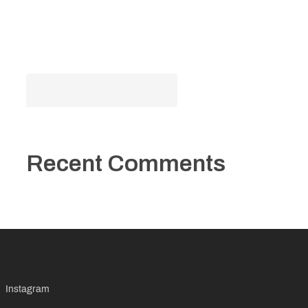
courts
Search
Search
Recent Comments
No comments to show.
Instagram